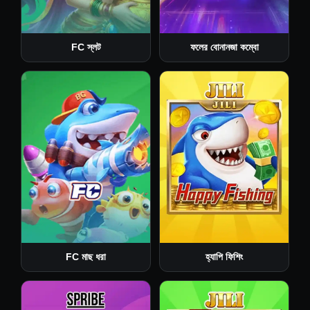
FC স্লট
ফলের বোনানজা কম্বো
FC মাছ ধরা
হ্যাপি ফিশিং