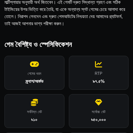
মাল্টিপ্লায়ার অনুযায়ী অর্থ জিতবেন। এই গেমটি দ্রুত সিদ্ধান্ত গ্রহণ এবং সঠিক
টাইমিংয়ের উপর ভিত্তি করে তৈরি, যা একে অন্যান্য স্লট গেমের চেয়ে আলাদা করে
তোলে। নিরাপদ লেনদেন এবং দ্রুত পেমআউটের নিশ্চয়তা দেয় আমাদের প্ল্যাটফর্ম,
তাই আজই আপনার ভাগ্য পরীক্ষা করুন।
গেম বৈশিষ্ট্য ও স্পেসিফিকেশন
গেমের ধরন
RTP
ক্র্যাশ/আর্কড
৯৭.৫%
সর্বনিম্ন বেট
সর্বোচ্চ বেট
৳১০
৳৫০,০০০