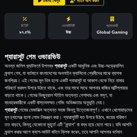
এখনই খেলুন
সাইন আপ করুন
RTP
ভোলাটিলিটি
প্রদানকারী
৯৭.৫%
উচ্চ
Global Gaming
প্যারাসুট গেম ওভারভিউ
অনন্ত জলিল প্ল্যাটফর্মে উপলব্ধ
প্যারাসুট
একটি আধুনিক এবং উচ্চ-অড্রেনালিন
ক্র্যাশ গেম, যা বর্তমানে বাংলাদেশের অনলাইন ক্যাসিনো প্রেমীদের মাঝে ব্যাপক
জনপ্রিয়। এই গেমের মূল থিম হলো একটি প্যারাসুট যা আকাশ থেকে নিচে নামার
পরিবর্তে ক্রমশ উপরে উঠতে থাকে, এবং তার সাথে সাথে আপনার বাজির মাল্টিপ্লায়ার
বাড়তে থাকে। গেমের ভিজ্যুয়াল স্টাইল অত্যন্ত পেশাদার এবং মসৃণ, যা
ব্যবহারকারীকে একটি বাস্তবসম্মত গেমিং অভিজ্ঞতার অনুভূতি দেয়।
প্যারাসুট
গেমের মেকানিক্স অত্যন্ত সহজ কিন্তু উত্তেজনাপূর্ণ। এখানে খেলোয়াড়দের
মূল চ্যালেঞ্জ হলো লোভ নিয়ন্ত্রণ করা। প্যারাসুটটি যত উপরে উঠবে, জয়ের পরিমাণ
তত বাড়বে, কিন্তু যেকোনো মুহূর্তে এটি "ক্র্যাশ" বা বন্ধ হয়ে যেতে পারে। যদি আপনি
ক্র্যাশ করার আগে ক্যাশ-আউট বাটনে ক্লিক করেন, তবে আপনি আপনার বর্তমান