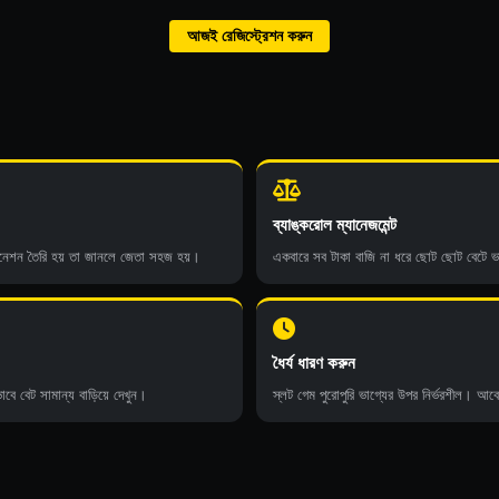
আজই রেজিস্ট্রেশন করুন
ব্যাঙ্করোল ম্যানেজমেন্ট
বিনেশন তৈরি হয় তা জানলে জেতা সহজ হয়।
একবারে সব টাকা বাজি না ধরে ছোট ছোট বেটে ভ
ধৈর্য ধারণ করুন
ভাবে বেট সামান্য বাড়িয়ে দেখুন।
স্লট গেম পুরোপুরি ভাগ্যের উপর নির্ভরশীল। আ