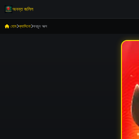
অনন্ত জলিল
হোম
ক্যাসিনো
ফরচুন অক্স