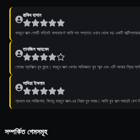
রাকিব হাসান
ফরচুন অক্স গেমটি সত্যিই অসাধারণ! আমি গত সপ্তাহে এখান থেকে বড় একটি মাল্টিপ্লায়া
তানজিল আহমেদ
গেমের গ্রাফিক্স খুব সুন্দর। ফরচুন অক্স খেলার অভিজ্ঞতা খুব স্মুথ এবং এটি আমার প্রিয় 
সাদিয়া ইসলাম
প্রথমে ভয় পাচ্ছিলাম, কিন্তু ফরচুন অক্স-এর নিয়ম খুব সহজ। আমি খুব অল্প সময়েই বেশ কি
সম্পর্কিত গেমসমূহ