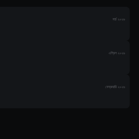
মার্চ ২০২৬
এপ্রিল ২০২৬
ফেব্রুয়ারি ২০২৬