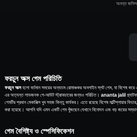
অনন্ত জলিল-এ
ফরচুন অক্স গেম পরিচিতি
ফরচুন অক্স
হলো বর্তমান সময়ের অন্যতম রোমাঞ্চকর অনলাইন স্লট গেম, যা বিশেষ করে এশী
এর অত্যন্ত লাভজনক পে-আউট স্ট্রাকচারের জন্যও পরিচিত।
ananta jalil
প্ল্যা
গেমটির প্রধান মেকানিক্স খুব সহজ কিন্তু কার্যকর। এতে রয়েছে বিশেষ মাল্টিপ্লায়ার 
করা হয়েছে। আপনি যদি এমন একটি গেম খুঁজছেন যেখানে বিনোদন এবং বড় জয়ের সম্ভাবনা
গেম বৈশিষ্ট্য ও স্পেসিফিকেশন