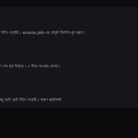
র উইন পেয়েছি। ananta jalil-এর পেমেন্ট সিস্টেম খুব দ্রুত।
স্লট গেম হয়ে উঠেছে। ৫ স্টার পাওয়ার যোগ্য।
ছু ছোট ছোট উইন পেয়েছি। দারুণ প্ল্যাটফর্ম!