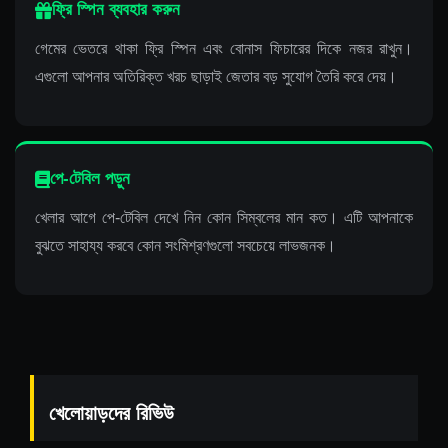
ফ্রি স্পিন ব্যবহার করুন
গেমের ভেতরে থাকা ফ্রি স্পিন এবং বোনাস ফিচারের দিকে নজর রাখুন।
এগুলো আপনার অতিরিক্ত খরচ ছাড়াই জেতার বড় সুযোগ তৈরি করে দেয়।
পে-টেবিল পড়ুন
খেলার আগে পে-টেবিল দেখে নিন কোন সিম্বলের মান কত। এটি আপনাকে
বুঝতে সাহায্য করবে কোন সংমিশ্রণগুলো সবচেয়ে লাভজনক।
খেলোয়াড়দের রিভিউ