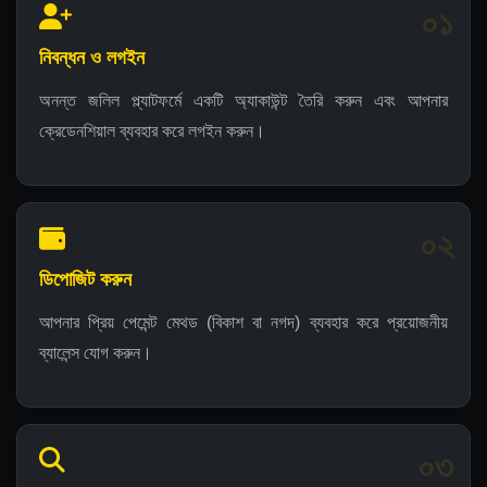
০১
নিবন্ধন ও লগইন
অনন্ত জলিল প্ল্যাটফর্মে একটি অ্যাকাউন্ট তৈরি করুন এবং আপনার
ক্রেডেনশিয়াল ব্যবহার করে লগইন করুন।
০২
ডিপোজিট করুন
আপনার প্রিয় পেমেন্ট মেথড (বিকাশ বা নগদ) ব্যবহার করে প্রয়োজনীয়
ব্যালেন্স যোগ করুন।
০৩