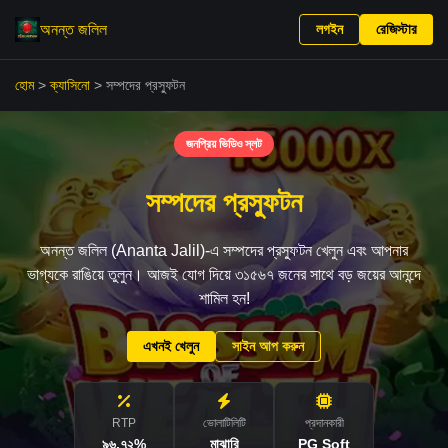
অনন্ত জলিল
লগইন
রেজিস্টার
হোম
>
ক্যাসিনো
>
সম্পদের প্রস্ফুটন
জনপ্রিয় ভিডিও স্লট
সম্পদের প্রস্ফুটন
অনন্ত জলিল (Ananta Jalil)-এ সম্পদের প্রস্ফুটন খেলুন এবং আপনার
ভাগ্যকে রাঙিয়ে তুলুন। আজই যোগ দিয়ে ৩১৫৬৭ জনের সাথে বড় জয়ের আনন্দে
শামিল হন!
এখনই খেলুন
সাইন আপ করুন
RTP
ভোলাটিলিটি
প্রদানকারী
৯৬.৭২%
মাঝারি
PG Soft