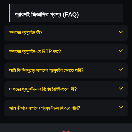
প্রায়শই জিজ্ঞাসিত প্রশ্ন (FAQ)
সম্পদের প্রস্ফুটন কী?
সম্পদের প্রস্ফুটন-এর RTP কত?
আমি কি বিনামূল্যে সম্পদের প্রস্ফুটন খেলতে পারি?
সম্পদের প্রস্ফুটন-এর বিশেষ বৈশিষ্ট্যগুলো কী?
আমি কীভাবে সম্পদের প্রস্ফুটন-এ জিততে পারি?