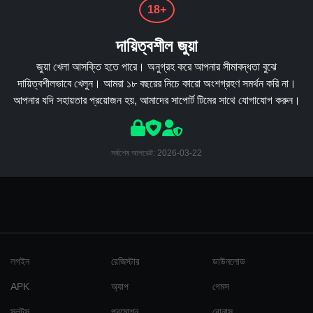
18+
দায়িত্বশীল জুয়া
জুয়া খেলা আসক্তি হতে পারে। অনুগ্রহ করে আপনার সীমাবদ্ধতা বুঝে
দায়িত্বশীলভাবে খেলুন। আমরা ১৮ বছরের নিচে কারো অংশগ্রহণ সমর্থন করি না।
আপনার যদি সহায়তার প্রয়োজন হয়, আমাদের সাপোর্ট টিমের সাথে যোগাযোগ করুন।
সর্বশেষ আপডেট: 2026-03-22
লগইন
রেজিস্টার
ডাউনলোড
APK
অ্যাপ
গেমস
স্লটস
প্রমোশন
বোনাস