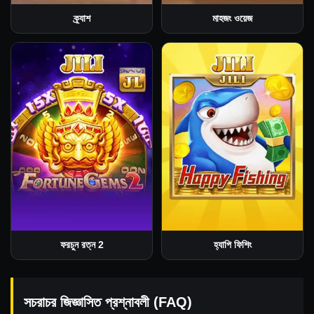
ক্র্যাশ
মাহজং ওয়েজ
ফরচুন রত্ন 2
হ্যাপি ফিশিং
সচরাচর জিজ্ঞাসিত প্রশ্নাবলী (FAQ)