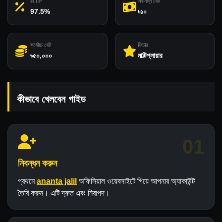
RTP
সর্বনিম্ন বেট
97.5%
৳১০
সর্বোচ্চ বেট
ফিচার
৳৫০,০০০
মাল্টিপ্লায়ার
কীভাবে খেলবেন গাইড
01
নিবন্ধন করুন
প্রথমে
ananta jalil
অফিসিয়াল ওয়েবসাইটে গিয়ে আপনার অ্যাকাউন্ট
তৈরি করুন। এটি দ্রুত এবং নিরাপদ।