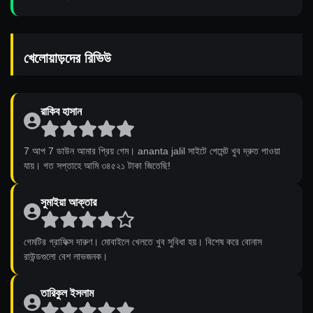
খেলোয়াড়দের রিভিউ
রাকিব হাসান
7 আপ 7 ডাউন আমার প্রিয় গেম। ananta jalil সাইটে পেমেন্ট খুব দ্রুত পাওয়া
যায়। গত সপ্তাহে আমি ৩৪৫২১ টাকা জিতেছি!
সুমাইয়া আক্তার
গেমটির গ্রাফিক্স দারুণ। মোবাইলে খেলতে খুব সুবিধা হয়। বিশেষ করে বোনাস
রাউন্ডগুলো বেশ লাভজনক।
তারিকুল ইসলাম